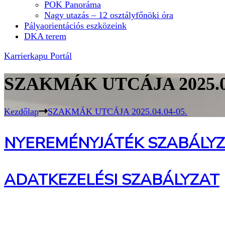
POK Panoráma
Nagy utazás – 12 osztályfőnöki óra
Pályaorientációs eszközeink
DKA terem
Karrierkapu Portál
SZAKMÁK UTCÁJA 2025.04
Kezdőlap
SZAKMÁK UTCÁJA 2025.04.04-05.
NYEREMÉNYJÁTÉK SZABÁLY
ADATKEZELÉSI SZABÁLYZAT