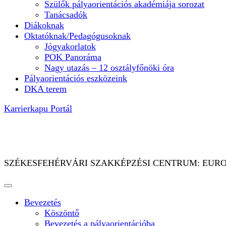
Szülők pályaorientációs akadémiája sorozat
Tanácsadók
Diákoknak
Oktatóknak/Pedagógusoknak
Jógyakorlatok
POK Panoráma
Nagy utazás – 12 osztályfőnöki óra
Pályaorientációs eszközeink
DKA terem
Karrierkapu Portál
PÁLYAORIENTÁCIÓ MINDENKINEK – mi 
SZÉKESFEHÉRVÁRI SZAKKÉPZÉSI CENTRUM: EUROGU
Bevezetés
Köszöntő
Bevezetés a pályaorientációba