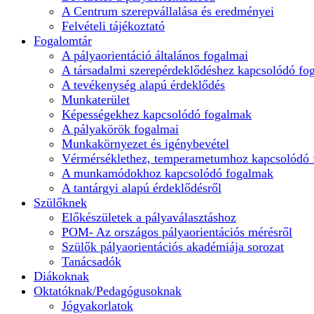
A Centrum szerepvállalása és eredményei
Felvételi tájékoztató
Fogalomtár
A pályaorientáció általános fogalmai
A társadalmi szerepérdeklődéshez kapcsolódó fo
A tevékenység alapú érdeklődés
Munkaterület
Képességekhez kapcsolódó fogalmak
A pályakörök fogalmai
Munkakörnyezet és igénybevétel
Vérmérséklethez, temperametumhoz kapcsolódó
A munkamódokhoz kapcsolódó fogalmak
A tantárgyi alapú érdeklődésről
Szülőknek
Előkészületek a pályaválasztáshoz
POM- Az országos pályaorientációs mérésről
Szülők pályaorientációs akadémiája sorozat
Tanácsadók
Diákoknak
Oktatóknak/Pedagógusoknak
Jógyakorlatok