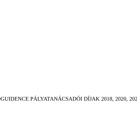
elkísérünk az óvodától az egyetemi
IDENCE PÁLYATANÁCSADÓI DÍJAK 2018, 2020, 2022