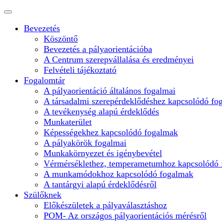
Bevezetés
Köszöntő
Bevezetés a pályaorientációba
A Centrum szerepvállalása és eredményei
Felvételi tájékoztató
Fogalomtár
A pályaorientáció általános fogalmai
A társadalmi szerepérdeklődéshez kapcsolódó fo
A tevékenység alapú érdeklődés
Munkaterület
Képességekhez kapcsolódó fogalmak
A pályakörök fogalmai
Munkakörnyezet és igénybevétel
Vérmérséklethez, temperametumhoz kapcsolódó
A munkamódokhoz kapcsolódó fogalmak
A tantárgyi alapú érdeklődésről
Szülőknek
Előkészületek a pályaválasztáshoz
POM- Az országos pályaorientációs mérésről