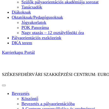
Szülők pályaorientációs akadémiája sorozat
Tanácsadók
Diákoknak
Oktatóknak/Pedagógusoknak
Jógyakorlatok
POK Panoráma
Nagy utazás – 12 osztályfőnöki óra
Pályaorientációs eszközeink
DKA terem
Karrierkapu Portál
PÁLYAORIENTÁCIÓ MINDENKINEK – mi 
SZÉKESFEHÉRVÁRI SZAKKÉPZÉSI CENTRUM: EUROGU
Bevezetés
Köszöntő
Bevezetés a pályaorientációba
A Centrum szerepvállalása és eredményei