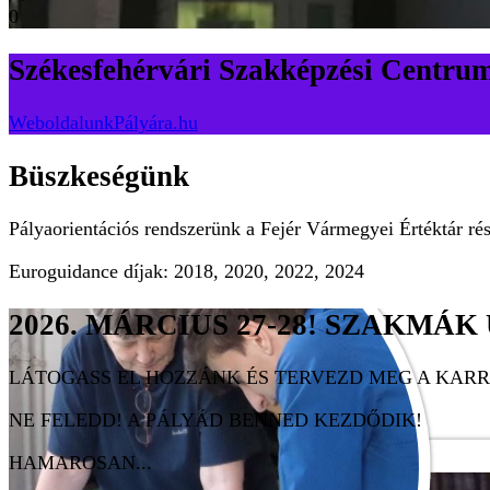
0
Székesfehérvári Szakképzési Centru
Weboldalunk
Pályára.hu
Büszkeségünk
Pályaorientációs rendszerünk a Fejér Vármegyei Értéktár rés
Euroguidance díjak: 2018, 2020, 2022, 2024
2026. MÁRCIUS 27-28! SZAKMÁK
LÁTOGASS EL HOZZÁNK ÉS TERVEZD MEG A KARR
NE FELEDD! A PÁLYÁD BENNED KEZDŐDIK!
HAMAROSAN...