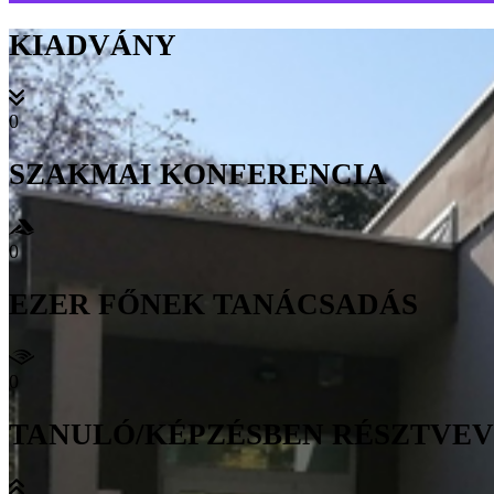
KIADVÁNY
0
SZAKMAI KONFERENCIA
0
EZER FŐNEK TANÁCSADÁS
0
TANULÓ/KÉPZÉSBEN RÉSZTVE