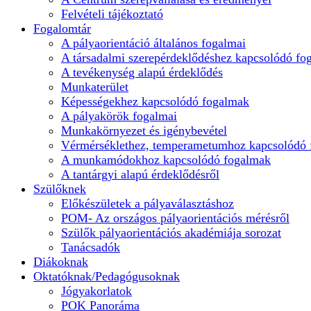
Felvételi tájékoztató
Fogalomtár
A pályaorientáció általános fogalmai
A társadalmi szerepérdeklődéshez kapcsolódó fo
A tevékenység alapú érdeklődés
Munkaterület
Képességekhez kapcsolódó fogalmak
A pályakörök fogalmai
Munkakörnyezet és igénybevétel
Vérmérséklethez, temperametumhoz kapcsolódó
A munkamódokhoz kapcsolódó fogalmak
A tantárgyi alapú érdeklődésről
Szülőknek
Előkészületek a pályaválasztáshoz
POM- Az országos pályaorientációs mérésről
Szülők pályaorientációs akadémiája sorozat
Tanácsadók
Diákoknak
Oktatóknak/Pedagógusoknak
Jógyakorlatok
POK Panoráma