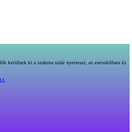
ük kerülnek ki a szakma sztár nyertesei, az euroskillsen és
MA