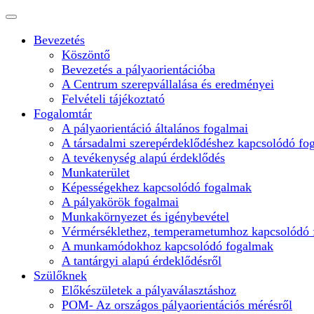
Bevezetés
Köszöntő
Bevezetés a pályaorientációba
A Centrum szerepvállalása és eredményei
Felvételi tájékoztató
Fogalomtár
A pályaorientáció általános fogalmai
A társadalmi szerepérdeklődéshez kapcsolódó fo
A tevékenység alapú érdeklődés
Munkaterület
Képességekhez kapcsolódó fogalmak
A pályakörök fogalmai
Munkakörnyezet és igénybevétel
Vérmérséklethez, temperametumhoz kapcsolódó
A munkamódokhoz kapcsolódó fogalmak
A tantárgyi alapú érdeklődésről
Szülőknek
Előkészületek a pályaválasztáshoz
POM- Az országos pályaorientációs mérésről