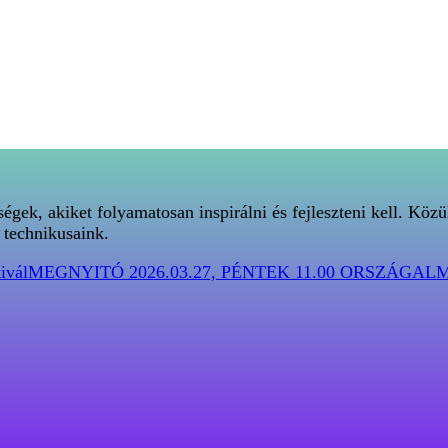
gek, akiket folyamatosan inspirálni és fejleszteni kell. Közül
 technikusaink.
ivál
MEGNYITÓ 2026.03.27, PÉNTEK 11.00 ORSZÁGAL