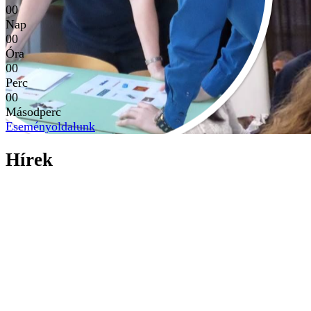
00
Nap
00
Óra
00
Perc
00
Másodperc
Eseményoldalunk
Hírek