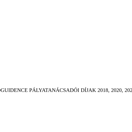
elkísérünk az óvodától az egyetemi
IDENCE PÁLYATANÁCSADÓI DÍJAK 2018, 2020, 2022