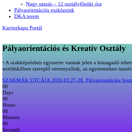
Nagy utazás – 12 osztályfőnöki óra
Pályaorientációs eszközeink
DKA terem
Karrierkapu Portál
Pályaorientációs és Kreatív Osztály
• A szakképzésben egyszerre vannak jelen a kimagasló tehetsé
worldskillsen szereplő versenyzőink, az egyetemeken tanuló
SZAKMÁK UTCÁJA 2026.03.27-28. Pályaorientációs feszt
00
Days
00
Hours
00
Minutes
00
Seconds