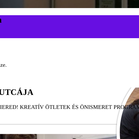
m
ze.
 UTCÁJA
IERED! KREATÍV ÖTLETEK ÉS ÖNISMERET PROGRA