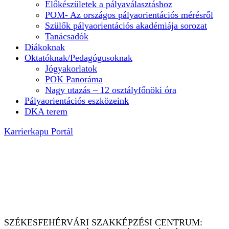
Előkészületek a pályaválasztáshoz
POM- Az országos pályaorientációs mérésről
Szülők pályaorientációs akadémiája sorozat
Tanácsadók
Diákoknak
Oktatóknak/Pedagógusoknak
Jógyakorlatok
POK Panoráma
Nagy utazás – 12 osztályfőnöki óra
Pályaorientációs eszközeink
DKA terem
Karrierkapu Portál
PÁLYAORIENTÁCIÓ MINDENKINEK
– mi elkísérünk az óvodától az
egyetemig
SZÉKESFEHÉRVÁRI SZAKKÉPZÉSI CENTRUM: