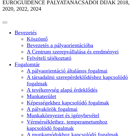
EUROGUIDENCE PÁLYATANÁCSADÓI DÍJAK 2018,
2020, 2022, 2024
Bevezetés
Köszöntő
Bevezetés a pályaorientációba
A Centrum szerepvállalása és eredményei
Felvételi tájékoztató
Fogalomtár
A pályaorientáció általános fogalmai
A társadalmi szerepérdeklődéshez kapcsolódó
fogalmak
A tevékenység alapú érdeklődés
Munkaterület
Képességekhez kapcsolódó fogalmak
A pályakörök fogalmai
Munkakörnyezet és igénybevétel
Vérmérséklethez, temperametumhoz
kapcsolódó fogalmak
A munkamódokhoz kapcsolódó fogalmak