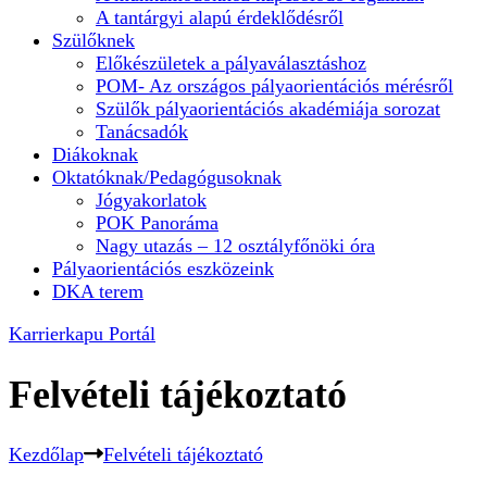
A tantárgyi alapú érdeklődésről
Szülőknek
Előkészületek a pályaválasztáshoz
POM- Az országos pályaorientációs mérésről
Szülők pályaorientációs akadémiája sorozat
Tanácsadók
Diákoknak
Oktatóknak/Pedagógusoknak
Jógyakorlatok
POK Panoráma
Nagy utazás – 12 osztályfőnöki óra
Pályaorientációs eszközeink
DKA terem
Karrierkapu Portál
Felvételi tájékoztató
Kezdőlap
Felvételi tájékoztató