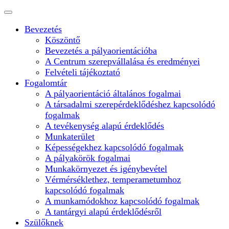
Bevezetés
Köszöntő
Bevezetés a pályaorientációba
A Centrum szerepvállalása és eredményei
Felvételi tájékoztató
Fogalomtár
A pályaorientáció általános fogalmai
A társadalmi szerepérdeklődéshez kapcsolódó
fogalmak
A tevékenység alapú érdeklődés
Munkaterület
Képességekhez kapcsolódó fogalmak
A pályakörök fogalmai
Munkakörnyezet és igénybevétel
Vérmérséklethez, temperametumhoz
kapcsolódó fogalmak
A munkamódokhoz kapcsolódó fogalmak
A tantárgyi alapú érdeklődésről
Szülőknek