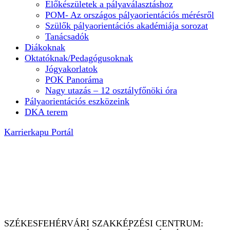
Előkészületek a pályaválasztáshoz
POM- Az országos pályaorientációs mérésről
Szülők pályaorientációs akadémiája sorozat
Tanácsadók
Diákoknak
Oktatóknak/Pedagógusoknak
Jógyakorlatok
POK Panoráma
Nagy utazás – 12 osztályfőnöki óra
Pályaorientációs eszközeink
DKA terem
Karrierkapu Portál
PÁLYAORIENTÁCIÓ MINDENKINEK
– mi elkísérünk az óvodától az
egyetemig
SZÉKESFEHÉRVÁRI SZAKKÉPZÉSI CENTRUM: