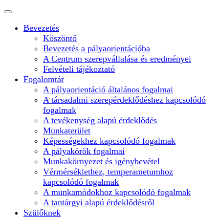
Bevezetés
Köszöntő
Bevezetés a pályaorientációba
A Centrum szerepvállalása és eredményei
Felvételi tájékoztató
Fogalomtár
A pályaorientáció általános fogalmai
A társadalmi szerepérdeklődéshez kapcsolódó
fogalmak
A tevékenység alapú érdeklődés
Munkaterület
Képességekhez kapcsolódó fogalmak
A pályakörök fogalmai
Munkakörnyezet és igénybevétel
Vérmérséklethez, temperametumhoz
kapcsolódó fogalmak
A munkamódokhoz kapcsolódó fogalmak
A tantárgyi alapú érdeklődésről
Szülőknek