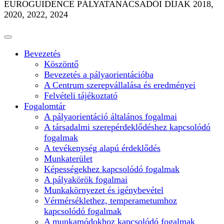
EUROGUIDENCE PÁLYATANÁCSADÓI DÍJAK 2018,
2020, 2022, 2024
Bevezetés
Köszöntő
Bevezetés a pályaorientációba
A Centrum szerepvállalása és eredményei
Felvételi tájékoztató
Fogalomtár
A pályaorientáció általános fogalmai
A társadalmi szerepérdeklődéshez kapcsolódó
fogalmak
A tevékenység alapú érdeklődés
Munkaterület
Képességekhez kapcsolódó fogalmak
A pályakörök fogalmai
Munkakörnyezet és igénybevétel
Vérmérséklethez, temperametumhoz
kapcsolódó fogalmak
A munkamódokhoz kapcsolódó fogalmak