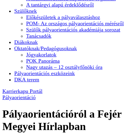
A tantárgyi alapú érdeklődésről
Szülőknek
Előkészületek a pályaválasztáshoz
POM- Az országos pályaorientációs mérésről
Szülők pályaorientációs akadémiája sorozat
Tanácsadók
Diákoknak
Oktatóknak/Pedagógusoknak
Jógyakorlatok
POK Panoráma
Nagy utazás – 12 osztályfőnöki óra
Pályaorientációs eszközeink
DKA terem
Karrierkapu Portál
Pályaorientáció
Pályaorientációról a Fejér
Megyei Hírlapban