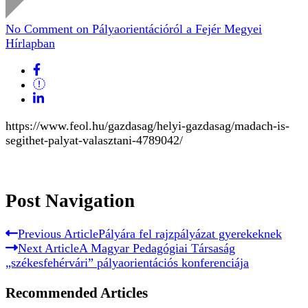
No Comment
on Pályaorientációról a Fejér Megyei
Hírlapban
https://www.feol.hu/gazdasag/helyi-gazdasag/madach-is-
segithet-palyat-valasztani-4789042/
Post Navigation
Previous Article
Pályára fel rajzpályázat gyerekeknek
Next Article
A Magyar Pedagógiai Társaság
„székesfehérvári” pályaorientációs konferenciája
Recommended Articles