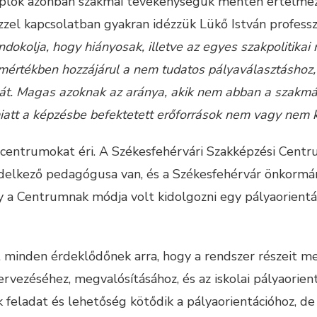
eplők azonban szakmai tevékenységük mentén értelmezi
el kapcsolatban gyakran idézzük Lükő István professzo
dokolja, hogy hiányosak, illetve az egyes szakpolitikai
mértékben hozzájárul a nem tudatos pályaválasztáshoz, 
mát. Magas azoknak az aránya, akik nem abban a szakm
iatt a képzésbe befektetett erőforrások nem vagy nem k
centrumokat éri. A Székesfehérvári Szakképzési Centr
delkező pedagógusa van, és a Székesfehérvár önkormány
Így a Centrumnak módja volt kidolgozni egy pályaorien
t minden érdeklődőnek arra, hogy a rendszer részeit 
tervezéséhez, megvalósításához, és az iskolai pályaori
eladat és lehetőség kötődik a pályaorientációhoz, de e