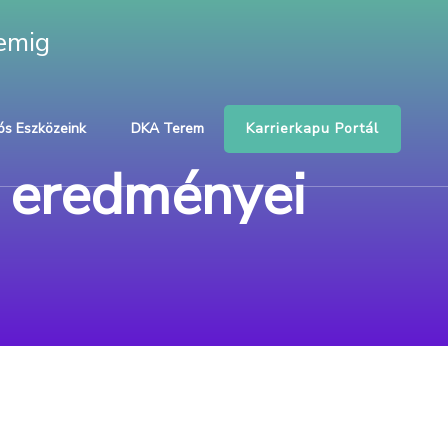
emig
Karrierkapu Portál
ós Eszközeink
DKA Terem
s eredményei