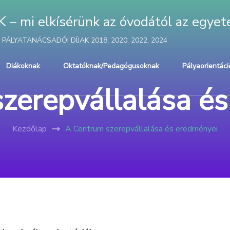
mi elkísérünk az óvodától az egyet
ÁLYATANÁCSADÓI DÍJAK 2018, 2020, 2022, 2024
Diákoknak
Oktatóknak/Pedagógusoknak
Pályaorientáci
zerepvállalása é
Kezdőlap
A Centrum szerepvállalása és eredményei