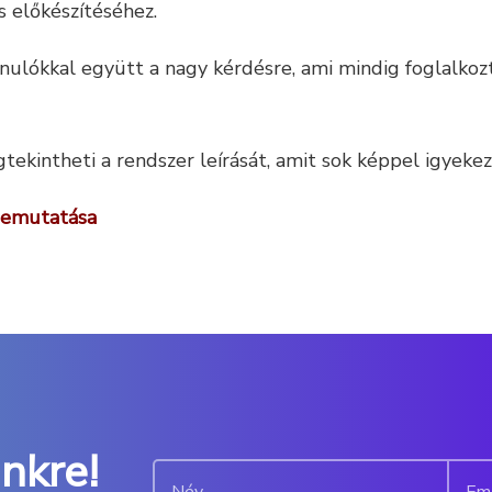
s előkészítéséhez.
ulókkal együtt a nagy kérdésre, ami mindig foglalkozt
intheti a rendszer leírását, amit sok képpel igyekezt
 bemutatása
ünkre!