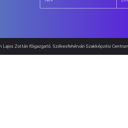
h Lajos Zoltán főigazgató, Székesfehérvári Szakképzési Centru