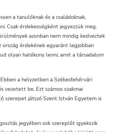
ssen a tanulóknak és a családoknak,
enni. Csak érdekességként jegyezzük meg,
ai körülmények azonban nem mindig kedveztek
z ország érdekének egyaránt legjobban
ud olyan hatékony lenni, amit a társadalom
. Ebben a helyzetben a Székesfehérvári
és vezetett be. Ezt számos szakmai
zető szerepet játszó Szent István Egyetem is
gosztás jegyében sok szereplőt igyekszik