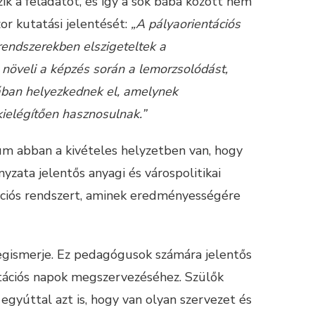
k a feladatot, és így a sok bába között nem
r kutatási jelentését:
„A pályaorientációs
 rendszerekben elszigeteltek a
növeli a képzés során a lemorzsolódást,
ában helyezkednek el, amelynek
ielégítően hasznosulnak.”
um abban a kivételes helyzetben van, hogy
zata jelentős anyagi és várospolitikai
tációs rendszert, aminek eredményességére
megismerje. Ez pedagógusok számára jelentős
entációs napok megszervezéséhez. Szülők
gyúttal azt is, hogy van olyan szervezet és