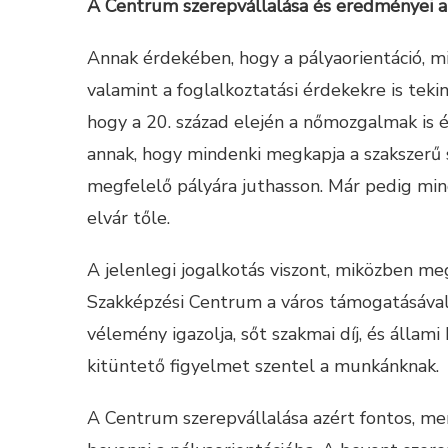
A Centrum szerepvállalása és eredményei a 
Annak érdekében, hogy a pályaorientáció, m
valamint a foglalkoztatási érdekekre is tek
hogy a 20. század elején a nőmozgalmak is 
annak, hogy mindenki megkapja a szakszerű
megfelelő pályára juthasson. Már pedig mi
elvár tőle.
A jelenlegi jogalkotás viszont, miközben m
Szakképzési Centrum a város támogatásával 
vélemény igazolja, sőt szakmai díj, és állami
kitüntető figyelmet szentel a munkánknak.
A Centrum szerepvállalása azért fontos, mer