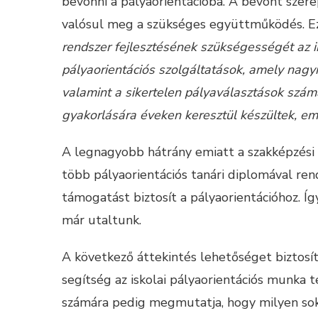
bevonni a pályaorientációba. A bevont szer
valósul meg a szükséges együttműködés. Ezz
rendszer fejlesztésének szükségességét az in
pályaorientációs szolgáltatások, amely nagy
valamint a sikertelen pályaválasztások szá
gyakorlására éveken keresztül készültek, em
A legnagyobb hátrány emiatt a szakképzési 
több pályaorientációs tanári diplomával ren
támogatást biztosít a pályaorientációhoz. 
már utaltunk.
A következő áttekintés lehetőséget biztosí
segítség az iskolai pályaorientációs munka 
számára pedig megmutatja, hogy milyen sok f