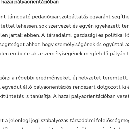
hazai pályaorientációban
int támogató pedagógiai szolgáltatás egyaránt segíthe
intettel lehessen, sok szervezet és egyén igyekezett t
élen jártak ebben. A társadalmi, gazdasági és politik
 segítséget ahhoz, hogy személyiségének és egyúttal a
nden ember csak a személyiségének megfelelő pályán t
egőrzi a régebbi eredményeket, új helyzetet teremtett
egyedül álló pályaorientációs rendszert dolgozott ki 
 kitüntetés is tanúsítja. A hazai pályaorientációban ve
t a jelenlegi jogi szabályozás társadalmi felelősségme